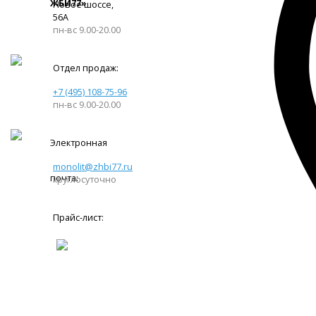
ЖБИ77»
Новое шоссе,
56А
пн-вс 9.00-20.00
Отдел продаж:
+7 (495) 108-75-96
пн-вс 9.00-20.00
Электронная
monolit@zhbi77.ru
почта:
круглосуточно
Прайс-лист: