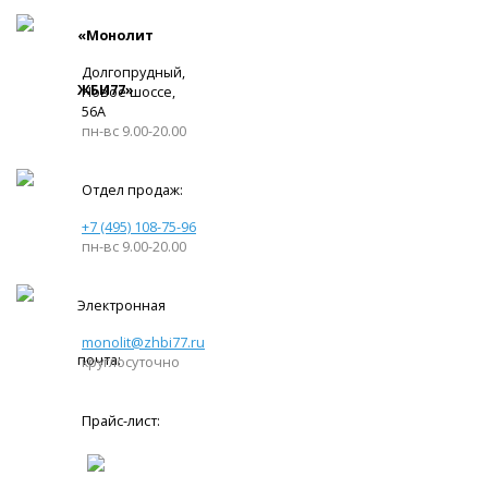
«Монолит
Долгопрудный,
ЖБИ77»
Новое шоссе,
56А
пн-вс 9.00-20.00
Отдел продаж:
+7 (495) 108-75-96
пн-вс 9.00-20.00
Электронная
monolit@zhbi77.ru
почта:
круглосуточно
Прайс-лист: