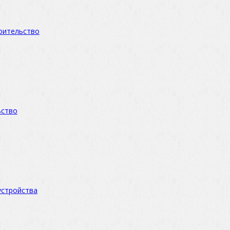
оительство
ьство
устройства