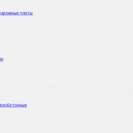
одромные плиты
ия
езобетонные