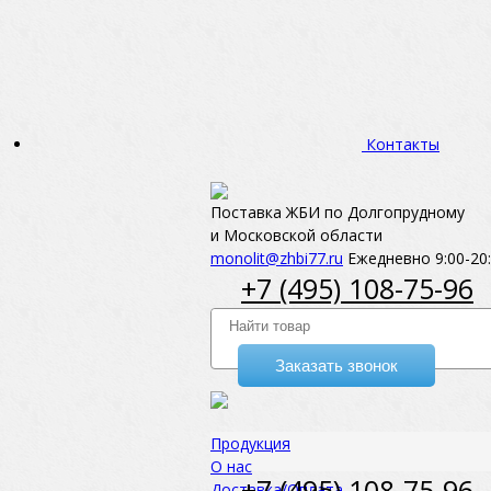
Контакты
Поставка ЖБИ по Долгопрудному
и Московской области
monolit@zhbi77.ru
Ежедневно 9:00-20
+7 (495) 108-75-96
Заказать звонок
Продукция
О нас
+7 (495) 108-75-96
Доставка/Оплата