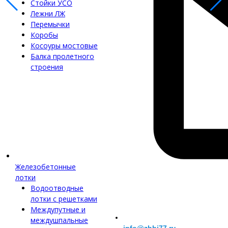
Стойки УСО
Лежни ЛЖ
Перемычки
Коробы
Косоуры мостовые
Балка пролетного
строения
Железобетонные
лотки
Водоотводные
лотки с решетками
Междупутные и
междушпальные