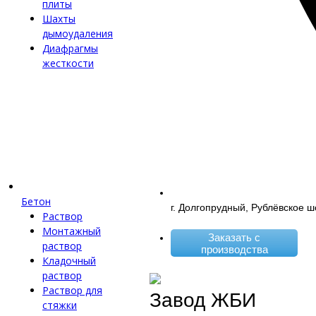
плиты
Шахты
дымоудаления
Диафрагмы
жесткости
Бетон
г. Долгопрудный, Рублёвское ш
Раствор
Монтажный
Заказать с
раствор
производства
Кладочный
раствор
Раствор для
Завод ЖБИ
стяжки