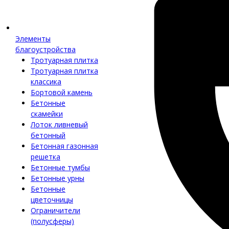
Элементы
благоустройства
Тротуарная плитка
Тротуарная плитка
классика
Бортовой камень
Бетонные
скамейки
Лоток ливневый
бетонный
Бетонная газонная
решетка
Бетонные тумбы
Бетонные урны
Бетонные
цветочницы
Ограничители
(полусферы)