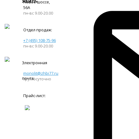
ЖБИ77»
Новое шоссе,
56А
пн-вс 9.00-20.00
Отдел продаж:
+7 (495) 108-75-96
пн-вс 9.00-20.00
Электронная
monolit@zhbi77.ru
почта:
круглосуточно
Прайс-лист: