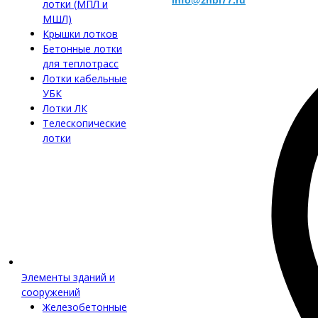
info@zhbi77.ru
лотки (МПЛ и
МШЛ)
Крышки лотков
Бетонные лотки
для теплотрасс
Лотки кабельные
УБК
Лотки ЛК
Телескопические
лотки
Элементы зданий и
сооружений
Железобетонные