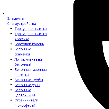
Элементы
благоустройства
Тротуарная плитка
Тротуарная плитка
классика
Бортовой камень
Бетонные
скамейки
Лоток ливневый
бетонный
Бетонная газонная
решетка
Бетонные тумбы
Бетонные урны
Бетонные
цветочницы
Ограничители
(полусферы)