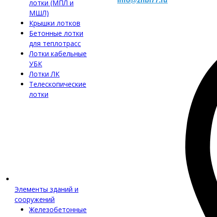
info@zhbi77.ru
лотки (МПЛ и
МШЛ)
Крышки лотков
Бетонные лотки
для теплотрасс
Лотки кабельные
УБК
Лотки ЛК
Телескопические
лотки
Элементы зданий и
сооружений
Железобетонные