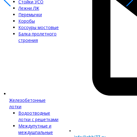
Стойки УСО
Лежни ЛЖ
Перемычки
Коробы
Косоуры мостовые
Балка пролетного
строения
Железобетонные
лотки
Водоотводные
лотки с решетками
Междупутные и
междушпальные