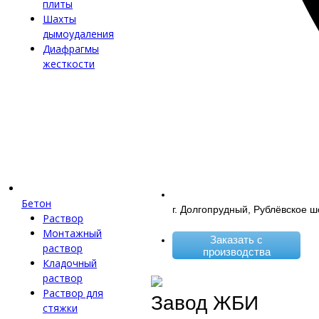
плиты
Шахты
дымоудаления
Диафрагмы
жесткости
Бетон
г. Долгопрудный, Рублёвское ш
Раствор
Монтажный
Заказать с
раствор
производства
Кладочный
раствор
Раствор для
Завод ЖБИ
стяжки