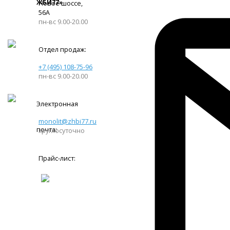
ЖБИ77»
Новое шоссе,
56А
пн-вс 9.00-20.00
Отдел продаж:
+7 (495) 108-75-96
пн-вс 9.00-20.00
Электронная
monolit@zhbi77.ru
почта:
круглосуточно
Прайс-лист: